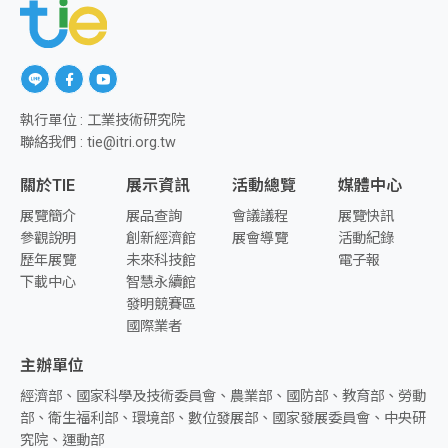
另開新視窗前往「Line」
另開新視窗前往「facebook」
另開新視窗前往「youtube」
執行單位 : 工業技術研究院
聯絡我們 : tie@itri.org.tw
關於TIE
展示資訊
活動總覽
媒體中心
展覽簡介
展品查詢
會議議程
展覽快訊
參觀說明
創新經濟館
展會導覽
活動紀錄
歷年展覽
未來科技館
電子報
下載中心
智慧永續館
發明競賽區
國際業者
主辦單位
經濟部、國家科學及技術委員會、農業部、國防部、教育部、勞動
部、衛生福利部、環境部、數位發展部、國家發展委員會、中央研
究院、運動部