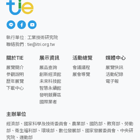
另開新視窗前往「Line」
另開新視窗前往「facebook」
另開新視窗前往「youtube」
執行單位 : 工業技術研究院
聯絡我們 : tie@itri.org.tw
關於TIE
展示資訊
活動總覽
媒體中心
展覽簡介
展品查詢
會議議程
展覽快訊
參觀說明
創新經濟館
展會導覽
活動紀錄
歷年展覽
未來科技館
電子報
下載中心
智慧永續館
發明競賽區
國際業者
主辦單位
經濟部、國家科學及技術委員會、農業部、國防部、教育部、勞動
部、衛生福利部、環境部、數位發展部、國家發展委員會、中央研
究院、運動部