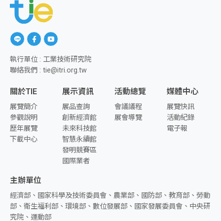
另開新視窗前往「Line」
另開新視窗前往「facebook」
另開新視窗前往「youtube」
執行單位 : 工業技術研究院
聯絡我們 : tie@itri.org.tw
關於TIE
展示資訊
活動總覽
媒體中心
展覽簡介
展品查詢
會議議程
展覽快訊
參觀說明
創新經濟館
展會導覽
活動紀錄
歷年展覽
未來科技館
電子報
下載中心
智慧永續館
發明競賽區
國際業者
主辦單位
經濟部、國家科學及技術委員會、農業部、國防部、教育部、勞動
部、衛生福利部、環境部、數位發展部、國家發展委員會、中央研
究院、運動部