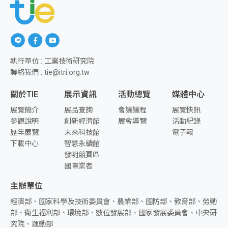
另開新視窗前往「Line」
另開新視窗前往「facebook」
另開新視窗前往「youtube」
執行單位 : 工業技術研究院
聯絡我們 : tie@itri.org.tw
關於TIE
展示資訊
活動總覽
媒體中心
展覽簡介
展品查詢
會議議程
展覽快訊
參觀說明
創新經濟館
展會導覽
活動紀錄
歷年展覽
未來科技館
電子報
下載中心
智慧永續館
發明競賽區
國際業者
主辦單位
經濟部、國家科學及技術委員會、農業部、國防部、教育部、勞動
部、衛生福利部、環境部、數位發展部、國家發展委員會、中央研
究院、運動部