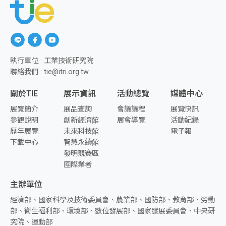
另開新視窗前往「Line」
另開新視窗前往「facebook」
另開新視窗前往「youtube」
執行單位 : 工業技術研究院
聯絡我們 : tie@itri.org.tw
關於TIE
展示資訊
活動總覽
媒體中心
展覽簡介
展品查詢
會議議程
展覽快訊
參觀說明
創新經濟館
展會導覽
活動紀錄
歷年展覽
未來科技館
電子報
下載中心
智慧永續館
發明競賽區
國際業者
主辦單位
經濟部、國家科學及技術委員會、農業部、國防部、教育部、勞動
部、衛生福利部、環境部、數位發展部、國家發展委員會、中央研
究院、運動部