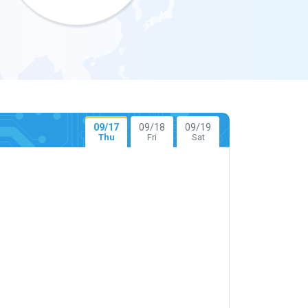
09/17
09/18
09/19
Thu
Fri
Sat