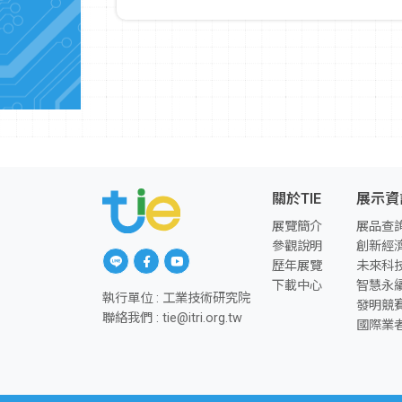
關於TIE
展示資
展覽簡介
展品查
參觀說明
創新經
另開新視窗前往「Line」
另開新視窗前往「facebook」
另開新視窗前往「youtube」
歷年展覽
未來科
下載中心
智慧永
執行單位 : 工業技術研究院
發明競
聯絡我們 : tie@itri.org.tw
國際業