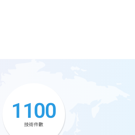
1100
技術件數