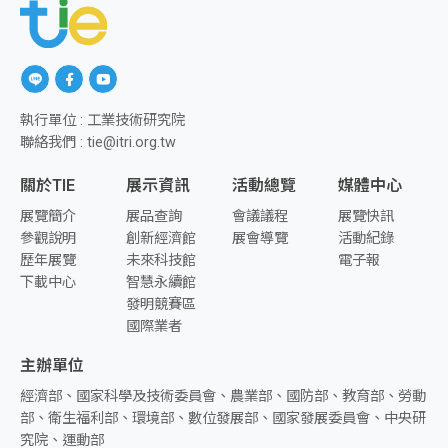
另開新視窗前往「Line」
另開新視窗前往「facebook」
另開新視窗前往「youtube」
執行單位 : 工業技術研究院
聯絡我們 : tie@itri.org.tw
關於TIE
展示資訊
活動總覽
媒體中心
展覽簡介
展品查詢
會議議程
展覽快訊
參觀說明
創新經濟館
展會導覽
活動紀錄
歷年展覽
未來科技館
電子報
下載中心
智慧永續館
發明競賽區
國際業者
主辦單位
經濟部、國家科學及技術委員會、農業部、國防部、教育部、勞動
部、衛生福利部、環境部、數位發展部、國家發展委員會、中央研
究院、運動部